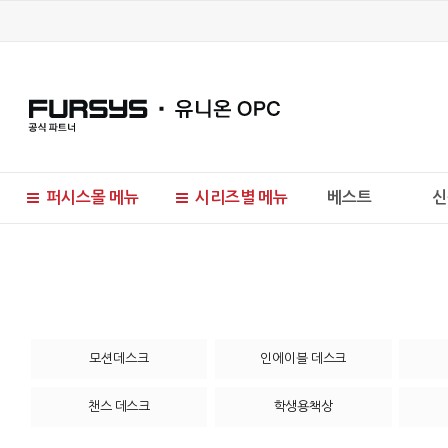
퍼시스몰 메뉴
시리즈별 메뉴
베스트
신
현재 위치
모션데스크
인에이블 데스크
챈스 데스크
학생용책상