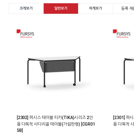
등록 제품
크게보기
일반보기
작게보기
0
0
[2302] 퍼시스 테이블 티카(TIKA)시리즈 2인
[2301] 
용 다목적 사다리꼴 테이블(가림판형) [CGR01
용 다목적 사
5B]