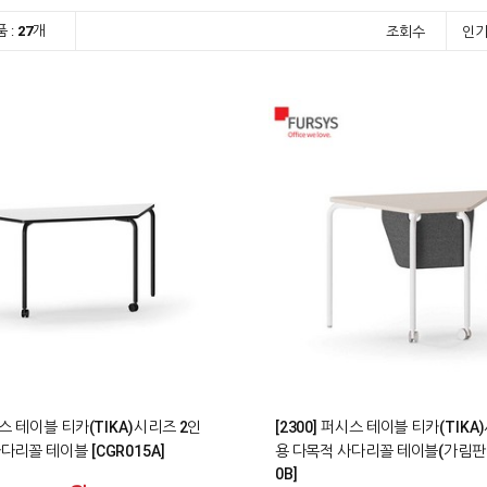
 :
27
개
조회수
인
0
퍼시스 테이블 티카(TIKA)시리즈 2인
[2300] 퍼시스 테이블 티카(TIKA
다리꼴 테이블 [CGR015A]
용 다목적 사다리꼴 테이블(가림판형)
0B]