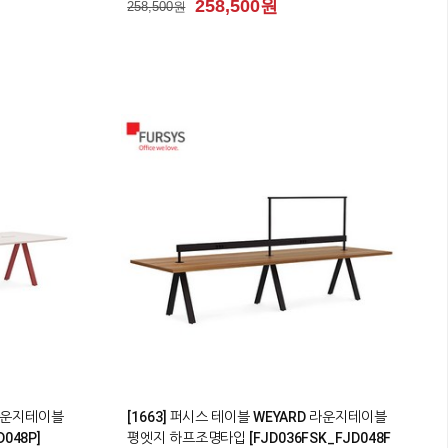
258,500원
258,500원
0
 라운지테이블
[1663] 퍼시스 테이블 WEYARD 라운지테이블
048P]
평엣지 하프조명타입 [FJD036FSK_FJD048F