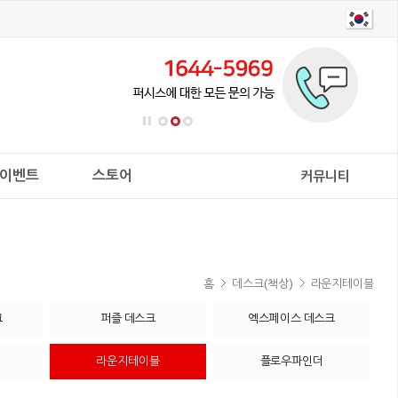
이벤트
스토어
커뮤니티
홈
데스크(책상)
라운지테이블
크
퍼즐 데스크
엑스페이스 데스크
라운지테이블
플로우파인더