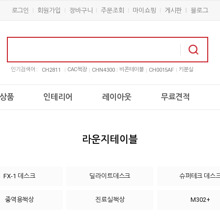
로그인
회원가입
장바구니
주문조회
마이쇼핑
게시판
블로그
인기검색어 :
CAC책장
비콘테이블
키분실
CH2811
CHN4300
CH0015AF
상품
인테리어
레이아웃
무료견적
라운지테이블
FX-1 데스크
딜라이트데스크
슈퍼테크 데스
중역용책상
진료실책상
M302+