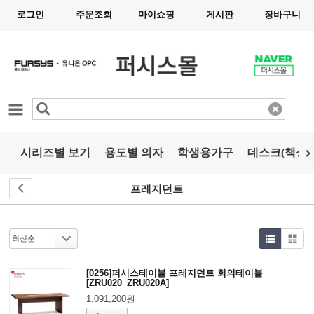
로그인
주문조회
마이쇼핑
게시판
장바구니
카테고리
시리즈별 보기
용도별 의자
학생용가구
데스크(책상)
프레지던트
[0256]퍼시스테이블 프레지던트 회의테이블
[ZRU020_ZRU020A]
1,091,200원