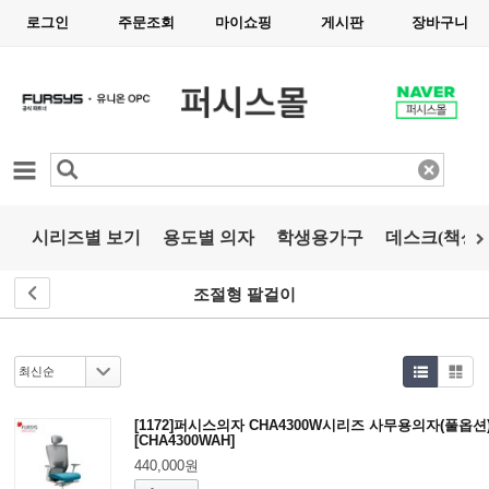
로그인
주문조회
마이쇼핑
게시판
장바구니
카테고리
시리즈별 보기
용도별 의자
학생용가구
데스크(책상)
조절형 팔걸이
[1172]퍼시스의자 CHA4300W시리즈 사무용의자(풀옵션
[CHA4300WAH]
440,000원