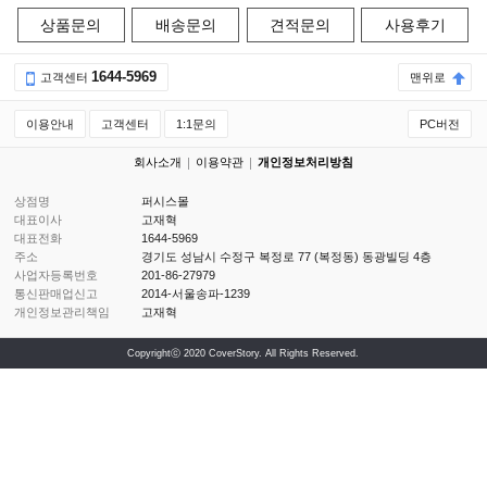
상품문의
배송문의
견적문의
사용후기
1644-5969
고객센터
맨위로
이용안내
고객센터
1:1문의
PC버전
회사소개
이용약관
개인정보처리방침
상점명
퍼시스몰
대표이사
고재혁
대표전화
1644-5969
주소
경기도 성남시 수정구 복정로 77 (복정동) 동광빌딩 4층
사업자등록번호
201-86-27979
통신판매업신고
2014-서울송파-1239
개인정보관리책임
고재혁
Copyrightⓒ 2020 CoverStory. All Rights Reserved.