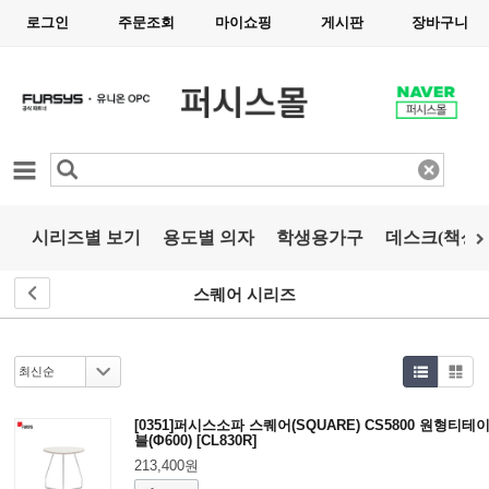
로그인
주문조회
마이쇼핑
게시판
장바구니
카테고리
시리즈별 보기
용도별 의자
학생용가구
데스크(책상)
스퀘어 시리즈
[0351]퍼시스소파 스퀘어(SQUARE) CS5800 원형티테
블(Φ600) [CL830R]
213,400원