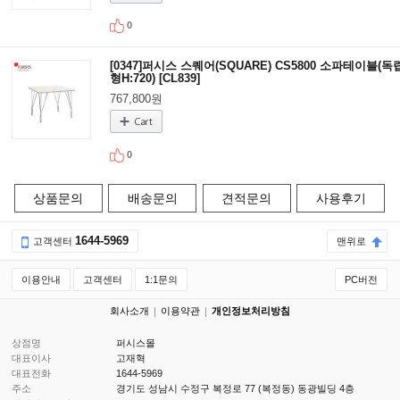
0
[0347]퍼시스 스퀘어(SQUARE) CS5800 소파테이블(독
형H:720) [CL839]
767,800원
0
상품문의
배송문의
견적문의
사용후기
1644-5969
고객센터
맨위로
이용안내
고객센터
1:1문의
PC버전
회사소개
이용약관
개인정보처리방침
상점명
퍼시스몰
대표이사
고재혁
대표전화
1644-5969
주소
경기도 성남시 수정구 복정로 77 (복정동) 동광빌딩 4층