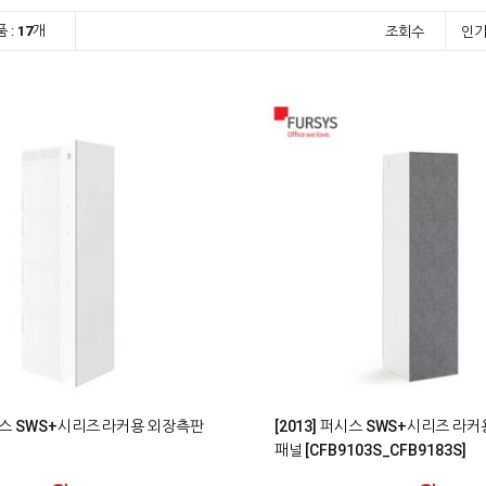
 :
17
개
조회수
인
0
퍼시스 SWS+시리즈 라커용 외장측판
[2013] 퍼시스 SWS+시리즈 라커
패널 [CFB9103S_CFB9183S]