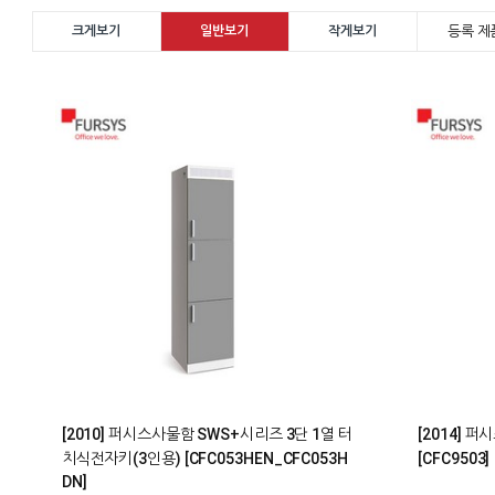
등록 제품
크게보기
일반보기
작게보기
0
0
[2010] 퍼시스사물함 SWS+시리즈 3단 1열 터
[2014] 
치식전자키(3인용) [CFC053HEN_CFC053H
[CFC9503]
DN]