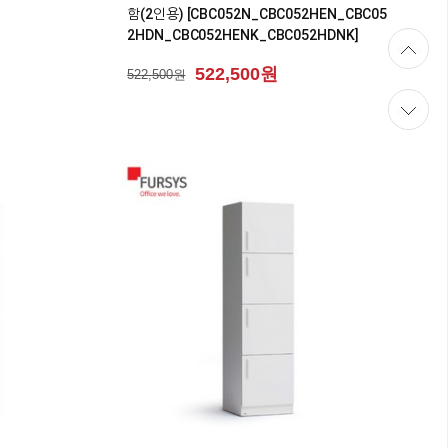
함(2인용) [CBC052N_CBC052HEN_CBC05
2HDN_CBC052HENK_CBC052HDNK]
522,500원
522,500원
0