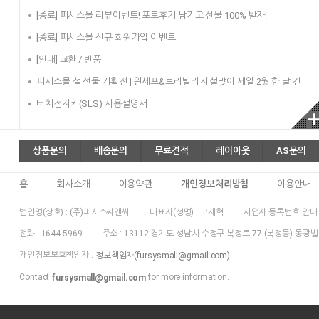
[종료] 퍼시스몰 리뷰이벤트! 포토후기 남기고 선물 100% 받자!
[종료] 퍼시스몰 신규 회원가입 이벤트
[안내] 교환 / 반품
퍼시스몰 설 선물 기획전 | 윈세프&트리빌리지 설맞이 세일 2월 한 달 간
터치전자키(SLS) 사용설명서
상품문의
배송문의
무료견적
레이아웃
AS문의
홈
회사소개
이용약관
개인정보처리방침
이용안내
법인명(상호) : (주)퍼시스씨앤씨
대표자(성명) : 고재혁
사업자 등록번호 안내 : [ 
전화 : 1644-5969
주소 : 13112 경기도 성남시 수정구 복정로 77 (복정동) 동광빌
개인정보보호책임자 :
정보책임자(fursysmall@gmail.com)
Contact
for more information.
fursysmall@gmail.com