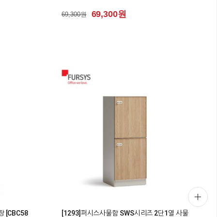
69,300원
69,300원
0
 [CBC58
[1293]퍼시스사물함 SWS시리즈 2단1열 사물