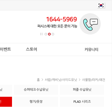
이벤트
스토어
커뮤니티
홈
서랍/캐비닛/사이드유닛
사물함/라커/왜건
닛
슈퍼테크 수납유닛
퍼즐 수납유닛
건
행거/옷장
PLAD 시리즈