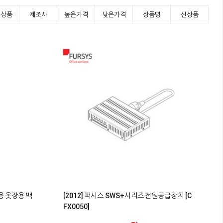
기상품
제조사
높은가격
낮은가격
상품명
신상품
0
용 옷장용 백
[2012] 퍼시스 SWS+시리즈 전원공급장치 [C
FX0050]