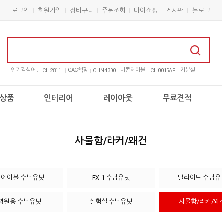
로그인
회원가입
장바구니
주문조회
마이쇼핑
게시판
블로그
인기검색어 :
CAC책장
비콘테이블
키분실
CH2811
CHN4300
CH0015AF
상품
인테리어
레이아웃
무료견적
사물함/라커/왜건
인에이블 수납유닛
FX-1 수납유닛
딜라이트 수납유
병원용 수납유닛
실험실 수납유닛
사물함/라커/왜