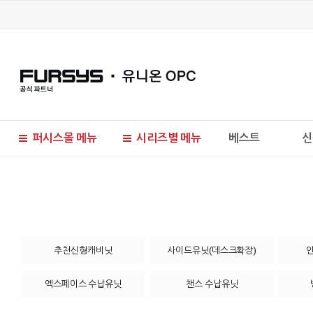
퍼시스몰 메뉴
시리즈별 메뉴
베스트
신
현재 위치
추천신형캐비닛
사이드유닛(데스크확장)
엑스페이스 수납유닛
챈스 수납유닛