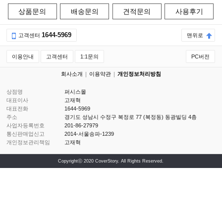
상품문의
배송문의
견적문의
사용후기
1644-5969
고객센터
맨위로
이용안내
고객센터
1:1문의
PC버전
회사소개
이용약관
개인정보처리방침
상점명
퍼시스몰
대표이사
고재혁
대표전화
1644-5969
주소
경기도 성남시 수정구 복정로 77 (복정동) 동광빌딩 4층
사업자등록번호
201-86-27979
통신판매업신고
2014-서울송파-1239
개인정보관리책임
고재혁
Copyrightⓒ 2020 CoverStory. All Rights Reserved.