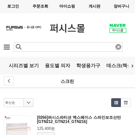
로그인
주문조회
마이쇼핑
게시판
장바구니
카테고리
시리즈별 보기
용도별 의자
학생용가구
데스크(책상)
스크린
[0266]퍼시스파티션 엑스페이스 스파인보조선반
[GTN212_GTN214_GTN216]
125,400원