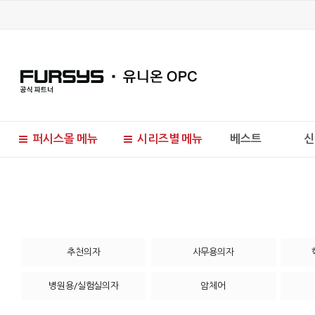
퍼시스몰 메뉴
시리즈별 메뉴
베스트
신
현재 위치
추천의자
사무용의자
병원용/실험실의자
암체어