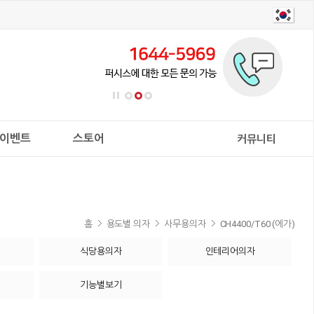
이벤트
스토어
커뮤니티
홈
용도별 의자
사무용의자
CH4400/T60 (에가)
식당용의자
인테리어의자
기능별보기