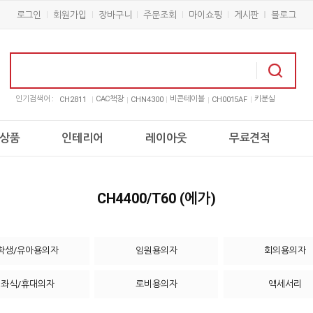
로그인
회원가입
장바구니
주문조회
마이쇼핑
게시판
블로그
인기검색어 :
CAC책장
비콘테이블
키분실
CH2811
CHN4300
CH0015AF
상품
인테리어
레이아웃
무료견적
CH4400/T60 (에가)
학생/유아용의자
임원용의자
회의용의자
좌식/휴대의자
로비용의자
액세서리