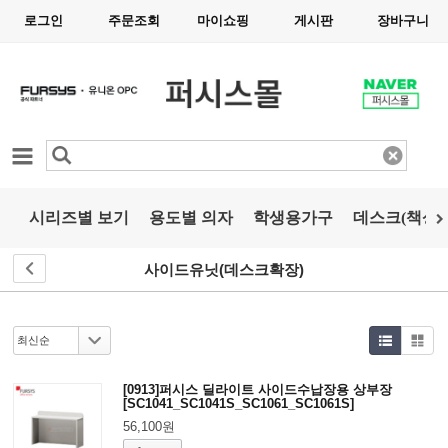
로그인
주문조회
마이쇼핑
게시판
장바구니
카테고리
시리즈별 보기
용도별 의자
학생용가구
데스크(책상)
사이드유닛(데스크확장)
[0913]퍼시스 딜라이트 사이드수납장용 상부장
[SC1041_SC1041S_SC1061_SC1061S]
56,100원