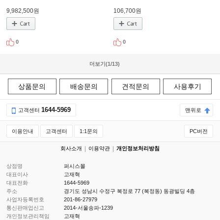
9,982,500원
106,700원
0
0
더보기(
1
/
13
)
상품문의
배송문의
견적문의
사용후기
1644-5969
고객센터
맨위로
이용안내
고객센터
1:1문의
PC버전
회사소개
이용약관
개인정보처리방침
상점명
퍼시스몰
대표이사
고재혁
대표전화
1644-5969
주소
경기도 성남시 수정구 복정로 77 (복정동) 동광빌딩 4층
사업자등록번호
201-86-27979
통신판매업신고
2014-서울송파-1239
개인정보관리책임
고재혁