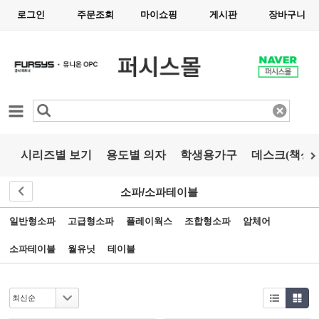
로그인
주문조회
마이쇼핑
게시판
장바구니
카테고리
시리즈별 보기
용도별 의자
학생용가구
데스크(책상)
소파/소파테이블
일반형소파
고급형소파
플레이웍스
조합형소파
암체어
소파테이블
월유닛
테이블