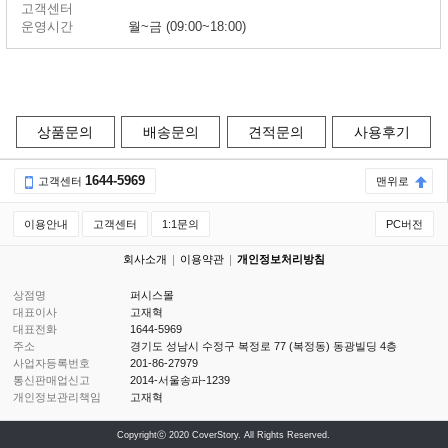
고객센터
운영시간
월~금 (09:00~18:00)
상품문의
배송문의
견적문의
사용후기
1644-5969
고객센터
맨위로
이용안내
고객센터
1:1문의
PC버전
회사소개
이용약관
개인정보처리방침
상점명
퍼시스몰
대표이사
고재혁
대표전화
1644-5969
주소
경기도 성남시 수정구 복정로 77 (복정동) 동광빌딩 4층
사업자등록번호
201-86-27979
통신판매업신고
2014-서울송파-1239
개인정보관리책임
고재혁
Copyrightⓒ 2020 CoverStory. All Rights Reserved.