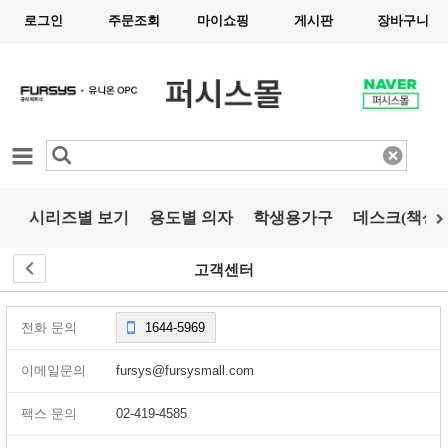
로그인
주문조회
마이쇼핑
게시판
장바구니
카테고리
시리즈별 보기
용도별 의자
학생용가구
데스크(책상)
고객센터
전화 문의
1644-5969
이메일문의
fursys@fursysmall.com
팩스 문의
02-419-4585