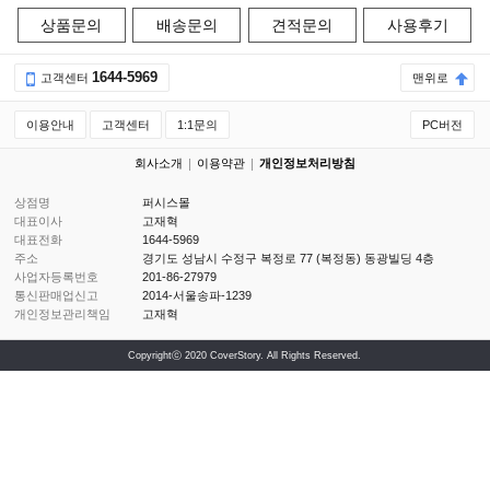
상품문의
배송문의
견적문의
사용후기
1644-5969
고객센터
맨위로
이용안내
고객센터
1:1문의
PC버전
회사소개
이용약관
개인정보처리방침
상점명
퍼시스몰
대표이사
고재혁
대표전화
1644-5969
주소
경기도 성남시 수정구 복정로 77 (복정동) 동광빌딩 4층
사업자등록번호
201-86-27979
통신판매업신고
2014-서울송파-1239
개인정보관리책임
고재혁
Copyrightⓒ 2020 CoverStory. All Rights Reserved.