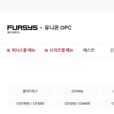
퍼시스몰 메뉴
시리즈별 메뉴
베스트
신
현재 위치
플레이웍스
CS5900
CS0700S / CS4200
CS5300 / CS4600
C