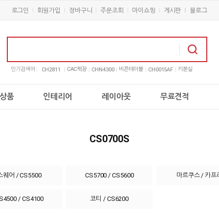
로그인
회원가입
장바구니
주문조회
마이쇼핑
게시판
블로그
인기검색어 :
CAC책장
비콘테이블
키분실
CH2811
CHN4300
CH0015AF
상품
인테리어
레이아웃
무료견적
CS0700S
스퀘어 / CS5500
CS5700 / CS5600
마르쿠스 / 카프
S4500 / CS4100
코티 / CS6200