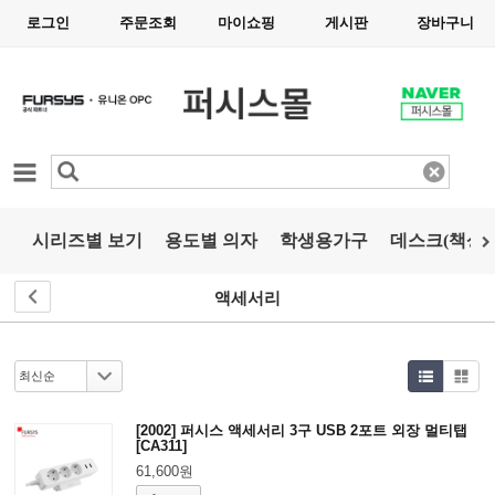
로그인
주문조회
마이쇼핑
게시판
장바구니
카테고리
시리즈별 보기
용도별 의자
학생용가구
데스크(책상)
액세서리
[2002] 퍼시스 액세서리 3구 USB 2포트 외장 멀티탭
[CA311]
61,600원