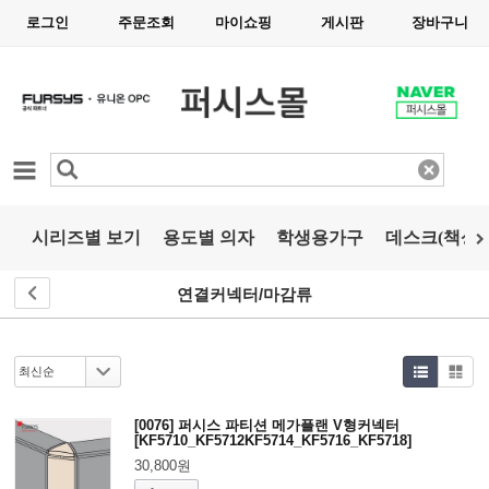
로그인
주문조회
마이쇼핑
게시판
장바구니
카테고리
시리즈별 보기
용도별 의자
학생용가구
데스크(책상)
연결커넥터/마감류
[0076] 퍼시스 파티션 메가플랜 V형커넥터
[KF5710_KF5712KF5714_KF5716_KF5718]
30,800원