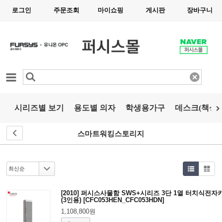
로그인
주문조회
마이쇼핑
게시판
장바구니
카테고리
시리즈별 보기
용도별 의자
학생용가구
데스크(책상)
스마트워킹스토리지
[2010] 퍼시스사물함 SWS+시리즈 3단 1열 터치식전자
(3인용) [CFC053HEN_CFC053HDN]
1,108,800원