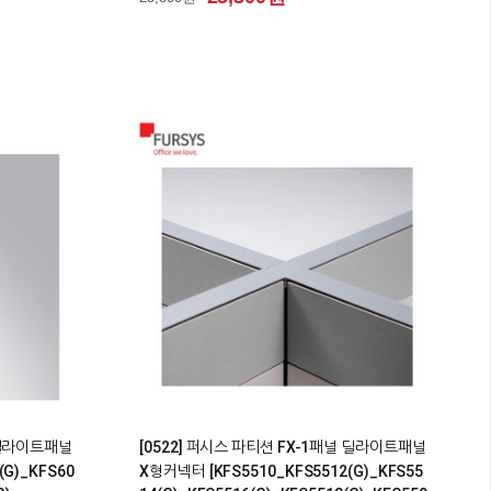
0
널 딜라이트패널
[0522] 퍼시스 파티션 FX-1패널 딜라이트패널
G)_KFS60
X형커넥터 [KFS5510_KFS5512(G)_KFS55