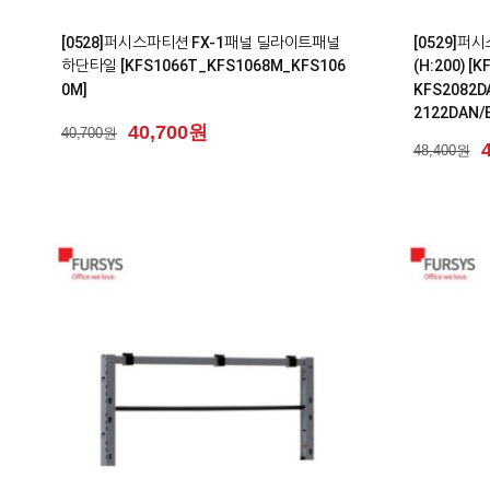
0
0
[0528]퍼시스파티션 FX-1패널 딜라이트패널
[0529]퍼
하단타일 [KFS1066T_KFS1068M_KFS106
(H:200) 
0M]
KFS2082D
2122DAN/
40,700원
40,700원
48,400원