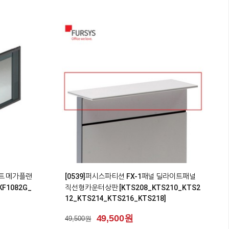
0
이트 메가플랜
[0539]퍼시스파티션 FX-1패널 딜라이트패널
KF1082G_
직선형카운터상판 [KTS208_KTS210_KTS2
12_KTS214_KTS216_KTS218]
49,500원
49,500원