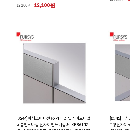
12,100원
12,100원
0
0
[0544]퍼시스파티션 FX-1패널 딜라이트패널
[0545]퍼
적층엔드마감 단차이엔드마감바 [KFS6102
T형단차이포스