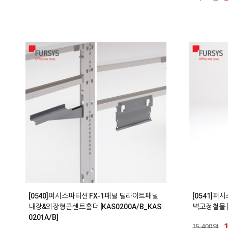
0
0
[0540]퍼시스파티션 FX-1패널 딜라이트패널
[0541]퍼
내장&외장형콘센트홀더 [KAS0200A/B_KAS
벽고정철물 [
0201A/B]
15,400원