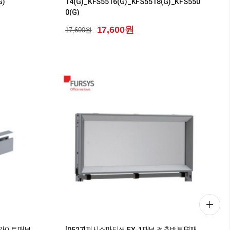
G)
14(G)_KFS5516(G)_KFS5518(G)_KFS550
0(G)
17,600원
17,600원
0
 딜라이트패널
[0527]퍼시스파티션 FX-1패널 적층반투명패