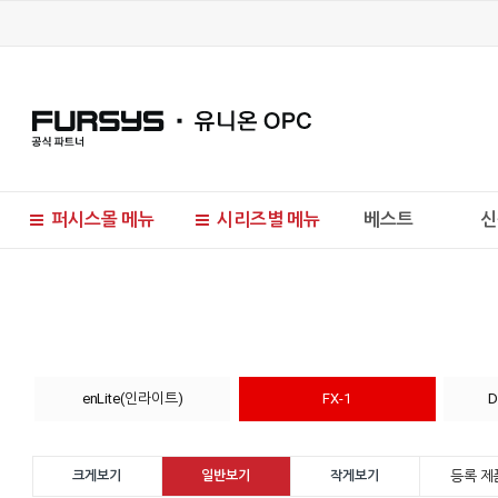
퍼시스몰 메뉴
시리즈별 메뉴
베스트
신
현재 위치
enLite(인라이트)
FX-1
D
등록 제품
크게보기
일반보기
작게보기