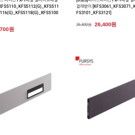
FS5110_KFS5112(G)_KFS511
걸레받이 [KFS3061_KFS3071_K
116(G)_KFS5118(G)_KFS5100
FS3101_KFS3121]
26,400원
26,400원
,700원