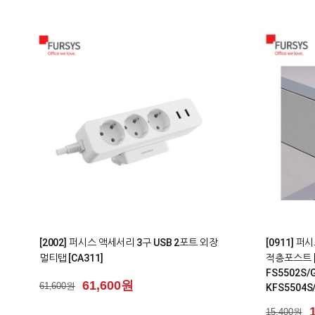
0
0
[2002] 퍼시스 액세서리 3구 USB 2포트 외장
[0911] 
멀티탭 [CA311]
적층포스트 [K
FS5502S/
61,600원
61,600원
KFS5504S
S5506G]
15,400원