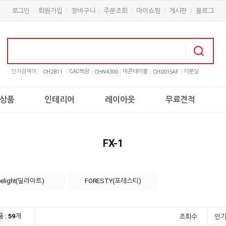
로그인
회원가입
장바구니
주문조회
마이쇼핑
게시판
블로그
인기검색어 :
CAC책장
비콘테이블
키분실
CH2811
CHN4300
CH0015AF
상품
인테리어
레이아웃
무료견적
FX-1
elight(딜라이트)
FORESTY(포레스티)
 :
59
개
조회수
인