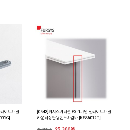
0
널 딜라이트패널
[0543]퍼시스파티션 FX-1패널 딜라이트패널
001G]
카운터상판용엔드마감바 [KFS6012T]
25,300원
25,300원