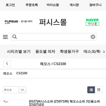
로그인
주문조회
마이쇼핑
게시판
장바구니
카테고리
시리즈별 보기
용도별 의자
학생용가구
데스크(책상)
체오스 / CS2100
CS2100
체오스
[0127]퍼시스소파 (ZSD7100) 체오스소파 3인용소파
[ZSD7103]