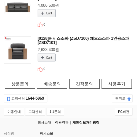
4,086,500원
0
[0128]퍼시스소파 (ZSD7100) 체오스소파 1인용소파
[ZSD7101]
2,633,400원
0
상품문의
배송문의
견적문의
사용후기
1644-5969
고객센터
맨위로
이용안내
고객센터
1:1문의
PC버전
회사소개
이용약관
개인정보처리방침
상점명
퍼시스몰