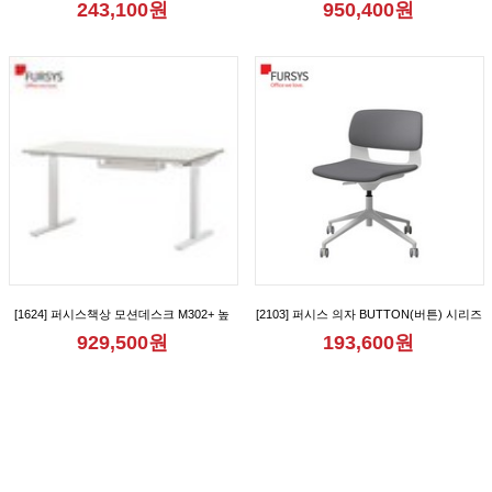
243,100원
950,400원
[FND712CB_FND712CBM_FND712CR_FND712CRM_FND712CRA_FND712CRAM]
[1624] 퍼시스책상 모션데스크 M302+ 높
[2103] 퍼시스 의자 BUTTON(버튼) 시리즈
이조절책상 [FKD018N]
회의용 학생용 리프트업 캐스터 사무용 의
929,500원
193,600원
자 [CH0020MQ_CH0020MQD]