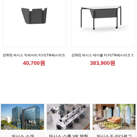
[2303] 퍼시스 악세서리 티카(TIKA)시리즈
[2302] 퍼시스 테이블 티카(TIKA)시리즈 2
1인용 가림판 [CGR1007M]
인용 다목적 사다리꼴 테이블(가림판형)
40,700원
383,900원
[CGR015B]
퍼시스 소개
퍼시스 쇼룸 VR 체험
퍼시스 E-카다로그