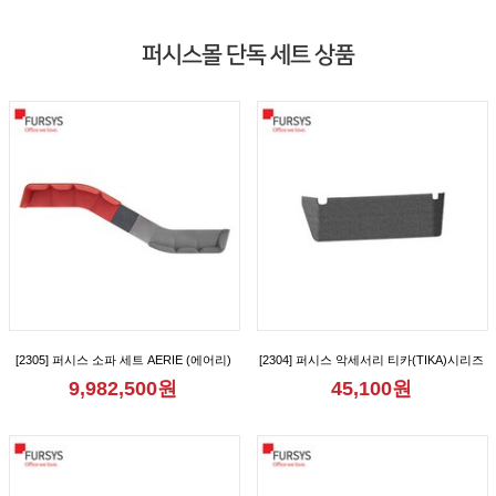
퍼시스몰 단독 세트 상품
[2305] 퍼시스 소파 세트 AERIE (에어리)
[2304] 퍼시스 악세서리 티카(TIKA)시리즈
모듈 8인 150° 형 소파 [CS61D08D]
2인용 가림판 [CGR1012M]
9,982,500원
45,100원