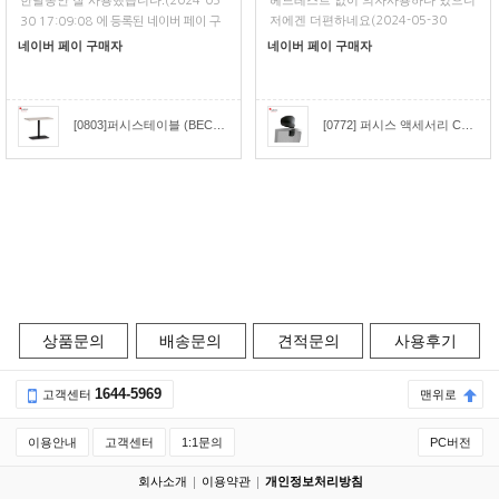
한달동안 잘 사용했습니다.
헤드레스트 없이 의자사용하다 있으니
(2024-05-
저에겐 더편하네요
(2024-05-30
30 17:09:08 에 등록된 네이버 페이 구
11:17:26 에 등록된 네이버 페이 구매
매평)
네이버 페이 구매자
네이버 페이 구매자
평)
[0803]퍼시스테이블 (BECONN)비콘직사각형 회의테이블(W:1000) [CCR010]
[0772] 퍼시스 액세서리 CHA4300용 헤드레스트 [CH4309H]
상품문의
배송문의
견적문의
사용후기
1644-5969
고객센터
맨위로
이용안내
고객센터
1:1문의
PC버전
회사소개
이용약관
개인정보처리방침