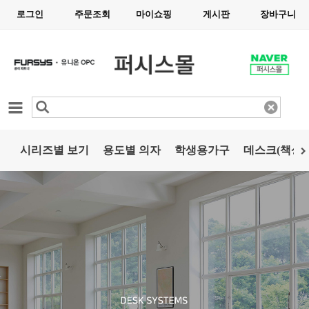
로그인
주문조회
마이쇼핑
게시판
장바구니
카테고리
시리즈별 보기
용도별 의자
학생용가구
데스크(책상)