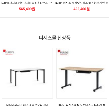
[1394] 퍼시스 캐비닛시리즈 6단 상부3단 유
[1389] 퍼시스 캐비닛시리즈 6단 옷장 개인 옷
리캐비닛 수납장
장 개인보관함 [CAC566DLN/RN]
565,400원
422,400원
[CAC386AGN_CAC386AGKN]
퍼시스몰 신상품
[2325] 퍼시스 데스크 플로우파인더
[1627] 퍼시스책상 모션데스크 M302+ 높
(FlowFinder) 시리즈 일반형 데스크(D700)
이조절책상 (캐스터) [FKD018MN]