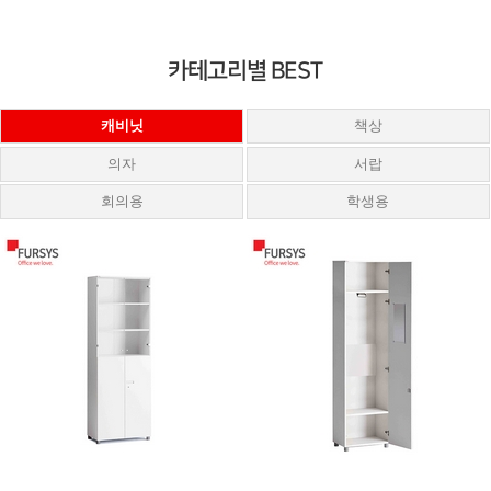
카테고리별 BEST
캐비닛
책상
의자
서랍
회의용
학생용