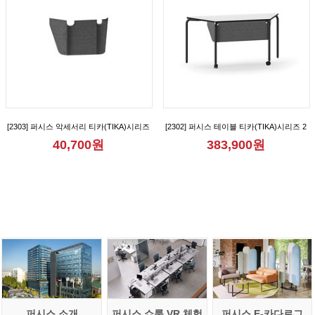
[2303] 퍼시스 악세서리 티카(TIKA)시리즈
[2302] 퍼시스 테이블 티카(TIKA)시리즈 2
1인용 가림판 [CGR1007M]
인용 다목적 사다리꼴 테이블(가림판형)
40,700원
383,900원
[CGR015B]
퍼시스 소개
퍼시스 쇼룸 VR 체험
퍼시스 E-카다로그