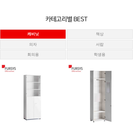
카테고리별 BEST
캐비닛
책상
의자
서랍
회의용
학생용