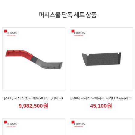
퍼시스몰 단독 세트 상품
[2305] 퍼시스 소파 세트 AERIE (에어리)
[2304] 퍼시스 악세서리 티카(TIKA)시리즈
모듈 8인 150° 형 소파 [CS61D08D]
2인용 가림판 [CGR1012M]
9,982,500원
45,100원