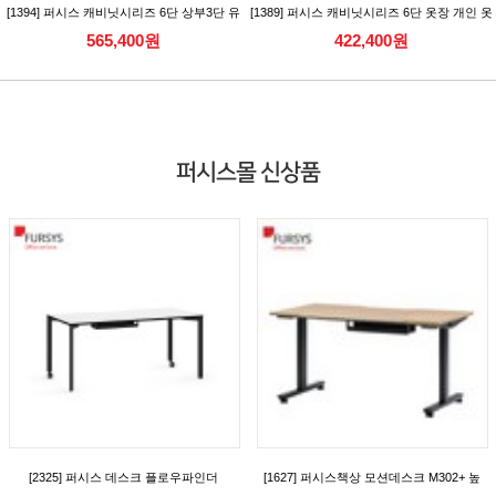
[1394] 퍼시스 캐비닛시리즈 6단 상부3단 유
[1389] 퍼시스 캐비닛시리즈 6단 옷장 개인 옷
리캐비닛 수납장
장 개인보관함 [CAC566DLN/RN]
565,400원
422,400원
[CAC386AGN_CAC386AGKN]
퍼시스몰 신상품
[2325] 퍼시스 데스크 플로우파인더
[1627] 퍼시스책상 모션데스크 M302+ 높
(FlowFinder) 시리즈 일반형 데스크(D700)
이조절책상 (캐스터) [FKD018MN]