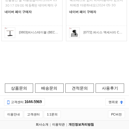
한달동안 잘 사용했습니다.
헤드레스트 없이 의자사용하다 있으니
(2024-05-
저에겐 더편하네요
(2024-05-30
30 17:09:08 에 등록된 네이버 페이 구
11:17:26 에 등록된 네이버 페이 구매
매평)
네이버 페이 구매자
네이버 페이 구매자
평)
[0803]퍼시스테이블 (BECONN)비콘직사각형 회의테이블(W:1000) [CCR010]
[0772] 퍼시스 액세서리 CHA4300용 헤드레스트 [CH4309H]
상품문의
배송문의
견적문의
사용후기
1644-5969
고객센터
맨위로
이용안내
고객센터
1:1문의
PC버전
회사소개
이용약관
개인정보처리방침