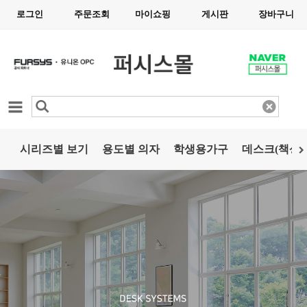
로그인
주문조회
마이쇼핑
게시판
장바구니
카테고리
시리즈별 보기
용도별 의자
학생용가구
데스크(책상)