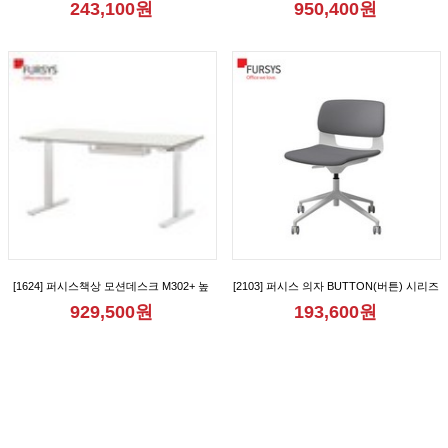
243,100원
950,400원
[FND712CB_FND712CBM_FND712CR_FND712CRM_FND712CRA_FND712CRAM]
[1624] 퍼시스책상 모션데스크 M302+ 높
[2103] 퍼시스 의자 BUTTON(버튼) 시리즈
이조절책상 [FKD018N]
회의용 학생용 리프트업 캐스터 사무용 의
929,500원
193,600원
자 [CH0020MQ_CH0020MQD]