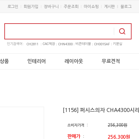
로그인
회원가입
장바구니
주문조회
마이쇼핑
게시판
블로그
인기검색어 :
CAC책장
비콘테이블
키분실
CH2811
CHN4300
CH0015AF
상품
인테리어
레이아웃
무료견적
[1156] 퍼시스의자 CHA4300시
256,300원
소비자가격
:
판매가
256,300원
: