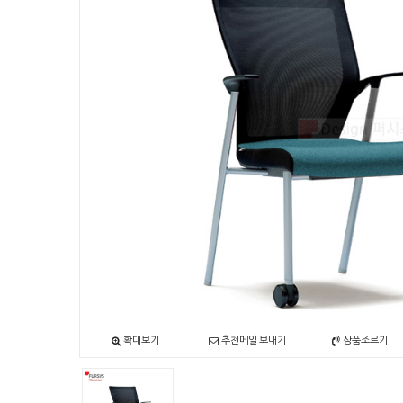
확대보기
추천메일 보내기
상품조르기