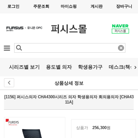
로그인
주문조회
마이쇼핑
게시판
장바구니
카테고리
시리즈별 보기
용도별 의자
학생용가구
데스크(책상)
상품상세 정보
[1156] 퍼시스의자 CHA4300시리즈 의자 학생용의자 회의용의자 [CHA43
11A]
상품가
256,300
원