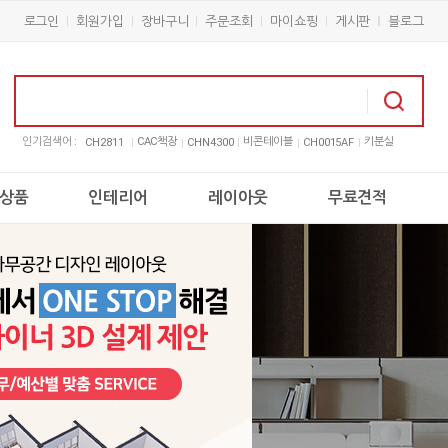
로그인
회원가입
장바구니
주문조회
마이쇼핑
게시판
블로그
인기검색어 :
CAC책장
비콘테이블
키분실
CH2811
CHN4300
CH0015AF
상품
인테리어
레이아웃
무료견적