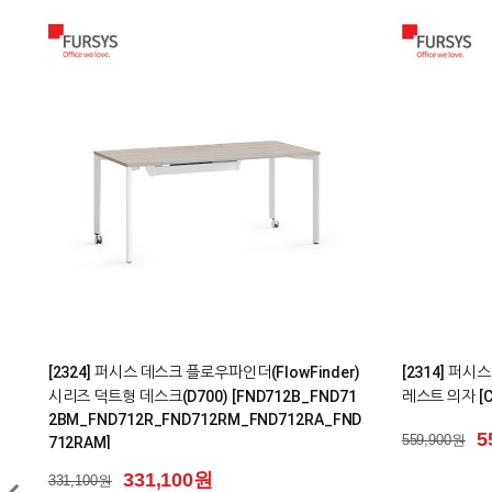
0
0
[2102] 퍼시스 의자 BUTTON(버튼) 시리즈 회의
[2316] 퍼시
용 학생용 리프트업 캐스터 사무용 의자 [CH0020B
[CH6400WA]
KMQ_CH0020BKMQD]
5
515,900원
199,100원
199,100원