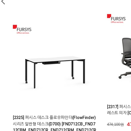
0
1
[1624] 퍼
[1341] 퍼시스의자 롤리의자(LOLLY) 회의용의자
책상 [FKD018
접이식의자 폴딩체어 [CH0026WMC]
9
929,500원
187,000원
187,000원