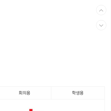
A
2
회의용
학생용