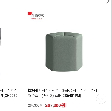
1
ARIO)시리즈
[0986] 퍼시스의자 어라운드의자 사무용의자(풀옵
션) [CHB6200WAH]
[
372,900원
시
372,900원
1