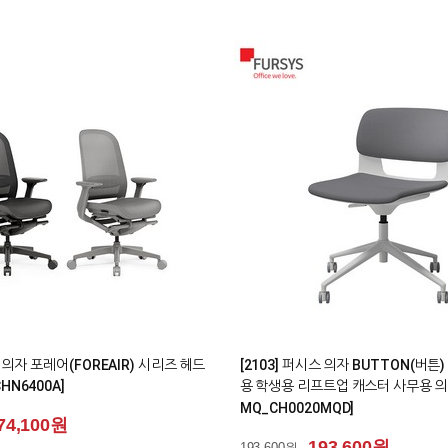
0
시스책상 모션데스크 M302+ 높이조절
[2343] 퍼시스 소파 시나리오(SCEN
N]
사각 패널 [CA635_CA635L]
29,500원
555,500원
555,500원