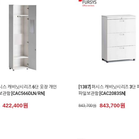
0
 퍼시스 캐비닛시리즈 6단 옷장 개인
[1387] 퍼시스 캐비닛시리즈 3단
관함 [CAC566DLN/RN]
파일보관함 [CAC2083SN]
422,400원
843,700원
843,700원