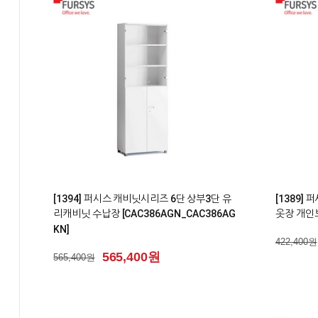
1
2
[1394] 퍼시스 캐비닛시리즈 6단 상부3단 유
[1389]
리캐비닛 수납장 [CAC386AGN_CAC386AG
옷장 개인보
KN]
422,400원
565,400원
565,400원