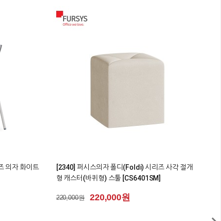
0
02+ 높이조절
[2342] 퍼시스 소파 시나리오(SCENARIO)시리즈
[
원형 패널 [CA634_CA634L]
시
2
555,500원
555,500원
7
3