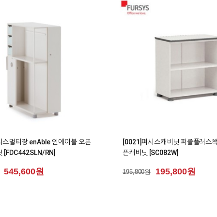
0
퍼시스멀티장 enAble 인에이블 오픈
[0021]퍼시스캐비닛 퍼즐플러스
[FDC442SLN/RN]
픈캐비닛 [SC082W]
545,600원
195,800원
195,800원