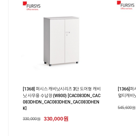
2
0
[1368] 퍼시스 캐비닛시리즈 3단 도어형 캐비
[1366]
닛 사무용 수납장 (W800) [CAC083DN_CAC
멀티캐비닛 
083DHDN_CAC083DHEN_CAC083DHEN
545,600원
K]
330,000원
330,000원