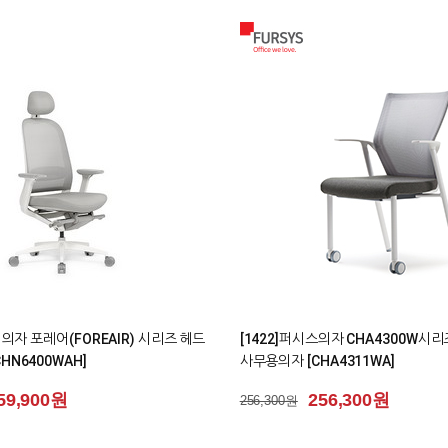
0
스 의자 포레어(FOREAIR) 시리즈 의자
[1626] 퍼시스책상 모션데스크 M3
책상 (캐스터) [FKD016MN]
15,900원
903,100원
903,100원