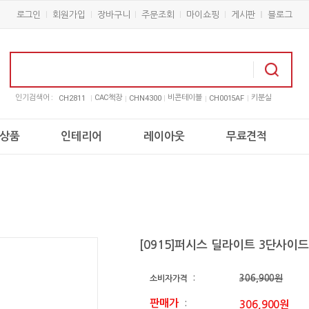
로그인
회원가입
장바구니
주문조회
마이쇼핑
게시판
블로그
인기검색어 :
CAC책장
비콘테이블
키분실
CH2811
CHN4300
CH0015AF
상품
인테리어
레이아웃
무료견적
[0915]퍼시스 딜라이트 3단사이드서
306,900원
소비자가격
:
판매가
306,900원
: