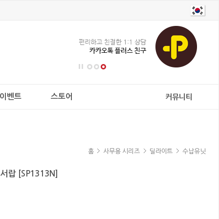
이벤트
스토어
커뮤니티
홈
사무용 시리즈
딜라이트
수납유닛
랍 [SP1313N]