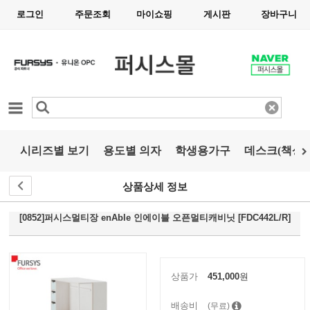
로그인
주문조회
마이쇼핑
게시판
장바구니
카테고리
시리즈별 보기
용도별 의자
학생용가구
데스크(책상)
상품상세 정보
[0852]퍼시스멀티장 enAble 인에이블 오픈멀티캐비닛 [FDC442L/R]
상품가
451,000
원
배송비
(무료)