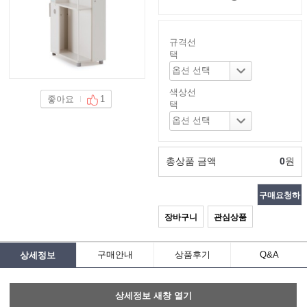
규격선
택
색상선
좋아요
1
택
총상품 금액
0
원
구매요청하
장바구니
관심상품
기
구매안내
상품후기
Q&A
상세정보
상세정보 새창 열기