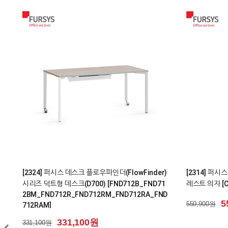
0
0
[2102] 퍼시스 의자 BUTTON(버튼) 시리즈 회의
[2316] 퍼시
용 학생용 리프트업 캐스터 사무용 의자 [CH0020B
[CH6400WA]
KMQ_CH0020BKMQD]
5
515,900원
199,100원
199,100원