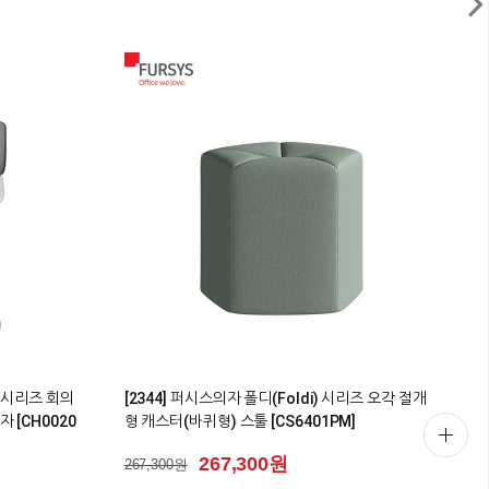
1
ARIO)시리즈
[0986] 퍼시스의자 어라운드의자 사무용의자(풀옵
션) [CHB6200WAH]
[
372,900원
시
372,900원
1