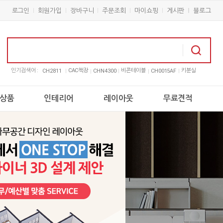
로그인
회원가입
장바구니
주문조회
마이쇼핑
게시판
블로그
인기검색어 :
CAC책장
비콘테이블
키분실
CH2811
CHN4300
CH0015AF
상품
인테리어
레이아웃
무료견적