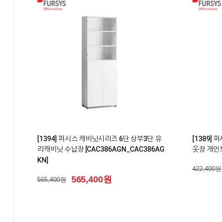
1
2
[1394] 퍼시스 캐비닛시리즈 6단 상부3단 유
[1389]
리캐비닛 수납장 [CAC386AGN_CAC386AG
옷장 개인보
KN]
422,400원
565,400원
565,400원