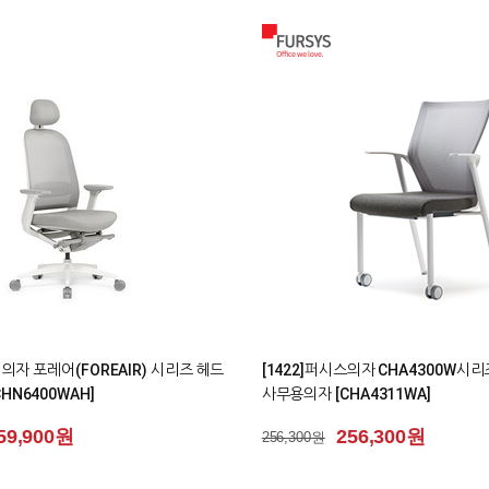
0
스 의자 포레어(FOREAIR) 시리즈 의자
[1626] 퍼시스책상 모션데스크 M3
책상 (캐스터) [FKD016MN]
15,900원
903,100원
903,100원