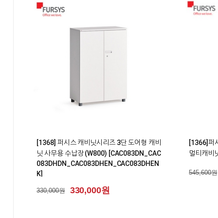
2
0
[1368] 퍼시스 캐비닛시리즈 3단 도어형 캐비
[1366]
닛 사무용 수납장 (W800) [CAC083DN_CAC
멀티캐비닛 
083DHDN_CAC083DHEN_CAC083DHEN
545,600원
K]
330,000원
330,000원