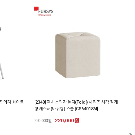
0
02+ 높이조절
[2342] 퍼시스 소파 시나리오(SCENARIO)시리즈
[
원형 패널 [CA634_CA634L]
시
2
555,500원
555,500원
7
3