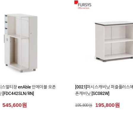
0
퍼시스멀티장 enAble 인에이블 오픈
[0021]퍼시스캐비닛 퍼즐플러스
[FDC442SLN/RN]
픈캐비닛 [SC082W]
545,600원
195,800원
195,800원