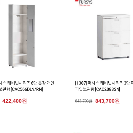
0
 퍼시스 캐비닛시리즈 6단 옷장 개인
[1387] 퍼시스 캐비닛시리즈 3단
관함 [CAC566DLN/RN]
파일보관함 [CAC2083SN]
422,400원
843,700원
843,700원