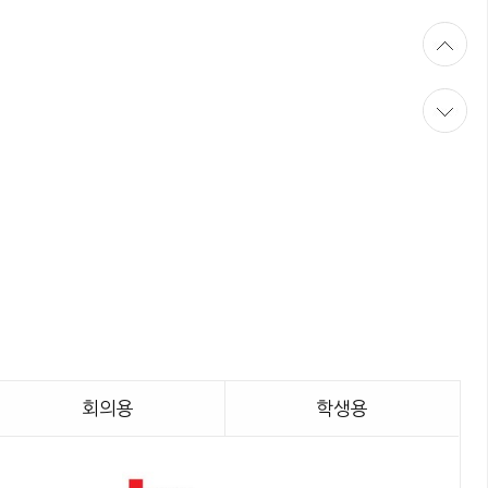
A
2
회의용
학생용