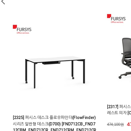
0
1
[1624] 퍼
[1341] 퍼시스의자 롤리의자(LOLLY) 회의용의자
책상 [FKD018
접이식의자 폴딩체어 [CH0026WMC]
9
929,500원
187,000원
187,000원