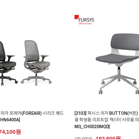
0
시스책상 모션데스크 M302+ 높이조절
[2343] 퍼시스 소파 시나리오(SCEN
N]
사각 패널 [CA635_CA635L]
29,500원
555,500원
555,500원