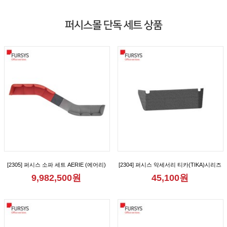
퍼시스몰 단독 세트 상품
[2305] 퍼시스 소파 세트 AERIE (에어리)
[2304] 퍼시스 악세서리 티카(TIKA)시리즈
모듈 8인 150° 형 소파 [CS61D08D]
2인용 가림판 [CGR1012M]
9,982,500원
45,100원