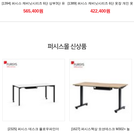
[1394] 퍼시스 캐비닛시리즈 6단 상부3단 유
[1389] 퍼시스 캐비닛시리즈 6단 옷장 개인 옷
리캐비닛 수납장
장 개인보관함 [CAC566DLN/RN]
565,400원
422,400원
[CAC386AGN_CAC386AGKN]
퍼시스몰 신상품
[2325] 퍼시스 데스크 플로우파인더
[1627] 퍼시스책상 모션데스크 M302+ 높
(FlowFinder) 시리즈 일반형 데스크(D700)
이조절책상 (캐스터) [FKD018MN]