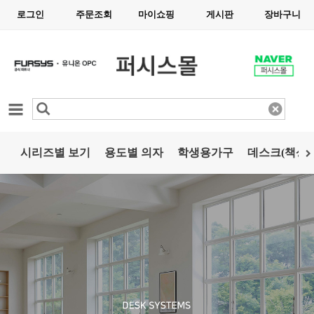
로그인
주문조회
마이쇼핑
게시판
장바구니
카테고리
시리즈별 보기
용도별 의자
학생용가구
데스크(책상)