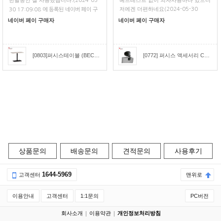
한달동안 잘 사용했습니다.
헤드레스트 없이 의자사용하다 있으니
(2024-05-
저에겐 더편하네요
(2024-05-30
30 17:09:08 에 등록된 네이버 페이 구
11:17:26 에 등록된 네이버 페이 구매
매평)
네이버 페이 구매자
네이버 페이 구매자
평)
[0803]퍼시스테이블 (BECONN)비콘직사각형 회의테이블(W:1000) [CCR010]
[0772] 퍼시스 액세서리 CHA4300용 헤드레스트 [CH4309H]
상품문의
배송문의
견적문의
사용후기
1644-5969
고객센터
맨위로
이용안내
고객센터
1:1문의
PC버전
회사소개
이용약관
개인정보처리방침