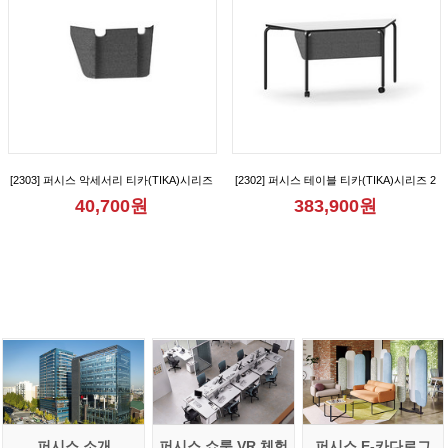
[2303] 퍼시스 악세서리 티카(TIKA)시리즈
[2302] 퍼시스 테이블 티카(TIKA)시리즈 2
1인용 가림판 [CGR1007M]
인용 다목적 사다리꼴 테이블(가림판형)
40,700원
383,900원
[CGR015B]
퍼시스 소개
퍼시스 쇼룸 VR 체험
퍼시스 E-카다로그