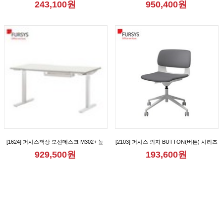
243,100원
950,400원
[FND712CB_FND712CBM_FND712CR_FND712CRM_FND712CRA_FND712CRAM]
[1624] 퍼시스책상 모션데스크 M302+ 높
[2103] 퍼시스 의자 BUTTON(버튼) 시리즈
이조절책상 [FKD018N]
회의용 학생용 리프트업 캐스터 사무용 의
929,500원
193,600원
자 [CH0020MQ_CH0020MQD]