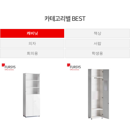
카테고리별 BEST
캐비닛
책상
의자
서랍
회의용
학생용