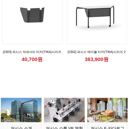
[2303] 퍼시스 악세서리 티카(TIKA)시리즈
[2302] 퍼시스 테이블 티카(TIKA)시리즈 2
1인용 가림판 [CGR1007M]
인용 다목적 사다리꼴 테이블(가림판형)
40,700원
383,900원
[CGR015B]
퍼시스 소개
퍼시스 쇼룸 VR 체험
퍼시스 E-카다로그