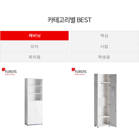
카테고리별 BEST
캐비닛
책상
의자
서랍
회의용
학생용