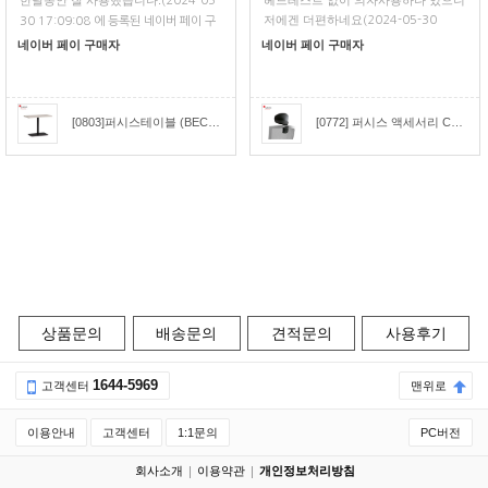
한달동안 잘 사용했습니다.
헤드레스트 없이 의자사용하다 있으니
(2024-05-
저에겐 더편하네요
(2024-05-30
30 17:09:08 에 등록된 네이버 페이 구
11:17:26 에 등록된 네이버 페이 구매
매평)
네이버 페이 구매자
네이버 페이 구매자
평)
[0803]퍼시스테이블 (BECONN)비콘직사각형 회의테이블(W:1000) [CCR010]
[0772] 퍼시스 액세서리 CHA4300용 헤드레스트 [CH4309H]
상품문의
배송문의
견적문의
사용후기
1644-5969
고객센터
맨위로
이용안내
고객센터
1:1문의
PC버전
회사소개
이용약관
개인정보처리방침