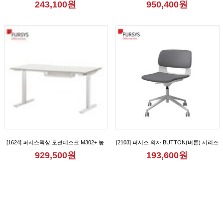
243,100원
950,400원
[FND712CB_FND712CBM_FND712CR_FND712CRM_FND712CRA_FND712CRAM]
[1624] 퍼시스책상 모션데스크 M302+ 높
[2103] 퍼시스 의자 BUTTON(버튼) 시리즈
이조절책상 [FKD018N]
회의용 학생용 리프트업 캐스터 사무용 의
929,500원
193,600원
자 [CH0020MQ_CH0020MQD]