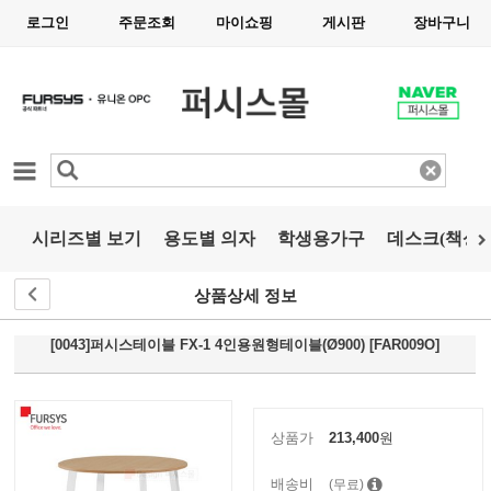
로그인
주문조회
마이쇼핑
게시판
장바구니
카테고리
시리즈별 보기
용도별 의자
학생용가구
데스크(책상)
상품상세 정보
[0043]퍼시스테이블 FX-1 4인용원형테이블(Ø900) [FAR009O]
상품가
213,400
원
배송비
(무료)