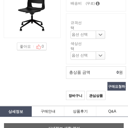
배송비
(무료)
규격선
택
색상선
좋아요
0
택
총상품 금액
0
원
구매요청하
장바구니
관심상품
기
구매안내
상품후기
Q&A
상세정보