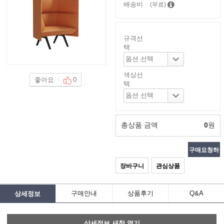
배송비
(무료)
규격선
택
색상선
좋아요
0
택
총상품 금액
0
원
구매요청하
장바구니
관심상품
기
구매안내
상품후기
Q&A
상세정보
상세정보 새창 열기