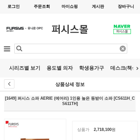
로그인
주문조회
마이쇼핑
게시판
장바구니
카테고리
시리즈별 보기
용도별 의자
학생용가구
데스크(책상)
상품상세 정보
[1649] 퍼시스 소파 AERIE (에어리) 1인용 높은 등받이 소파 [CS611H_C
S611TH]
상품가
2,718,100
원