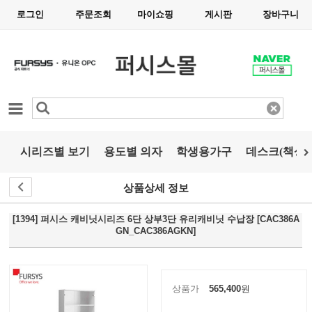
로그인
주문조회
마이쇼핑
게시판
장바구니
카테고리
시리즈별 보기
용도별 의자
학생용가구
데스크(책상)
상품상세 정보
[1394] 퍼시스 캐비닛시리즈 6단 상부3단 유리캐비닛 수납장 [CAC386A
GN_CAC386AGKN]
상품가
565,400
원