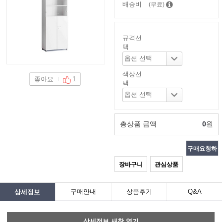
배송비
(무료)
규격선
택
색상선
좋아요
1
택
총상품 금액
0
원
구매요청하
장바구니
관심상품
기
구매안내
상품후기
Q&A
상세정보
상세정보 새창 열기