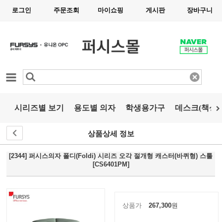
로그인
주문조회
마이쇼핑
게시판
장바구니
카테고리
시리즈별 보기
용도별 의자
학생용가구
데스크(책상)
상품상세 정보
[2344] 퍼시스의자 폴디(Foldi) 시리즈 오각 절개형 캐스터(바퀴형) 스툴
[CS6401PM]
상품가
267,300
원