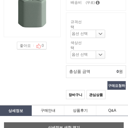
배송비
(무료)
규격선
택
색상선
좋아요
0
택
총상품 금액
0
원
구매요청하
장바구니
관심상품
기
구매안내
상품후기
Q&A
상세정보
상세정보 새창 열기